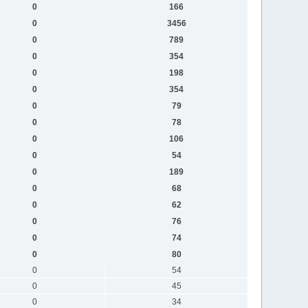
0
166
0
3456
0
789
0
354
0
198
0
354
0
79
0
78
0
106
0
54
0
189
0
68
0
62
0
76
0
74
0
80
0
54
0
45
0
34