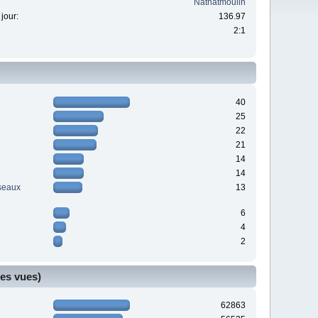
Natnatmoulin
jour:
136.97
2:1
40
25
22
21
14
14
éseaux
13
6
4
2
ges vues)
62863