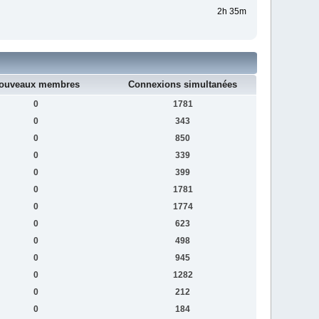
2h 35m
ouveaux membres
Connexions simultanées
0
1781
0
343
0
850
0
339
0
399
0
1781
0
1774
0
623
0
498
0
945
0
1282
0
212
0
184