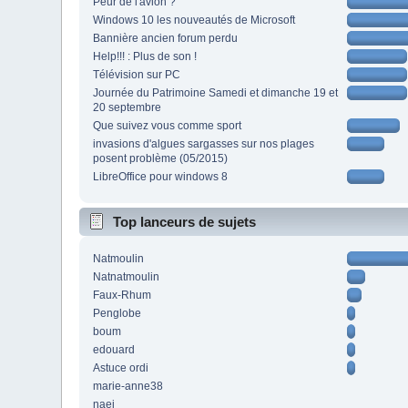
Peur de l'avion ?
Windows 10 les nouveautés de Microsoft
Bannière ancien forum perdu
Help!!! : Plus de son !
Télévision sur PC
Journée du Patrimoine Samedi et dimanche 19 et
20 septembre
Que suivez vous comme sport
invasions d'algues sargasses sur nos plages
posent problème (05/2015)
LibreOffice pour windows 8
Top lanceurs de sujets
Natmoulin
Natnatmoulin
Faux-Rhum
Penglobe
boum
edouard
Astuce ordi
marie-anne38
naej