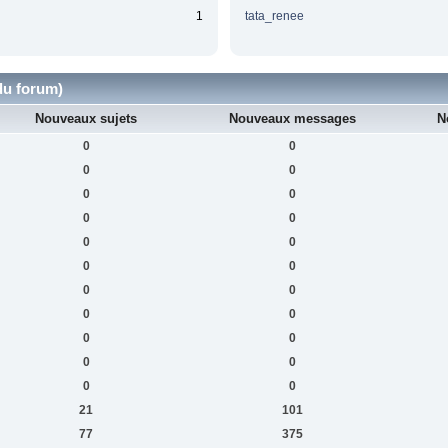
1
tata_renee
du forum)
Nouveaux sujets
Nouveaux messages
N
0
0
0
0
0
0
0
0
0
0
0
0
0
0
0
0
0
0
0
0
0
0
21
101
77
375