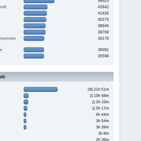
56525
soft
42642
41426
40275
38940
38708
Froyennes
36176
te
36091
35598
lé
28j 21h 51m
2j 10h 48m
2j 2h 10m
1j 5h 17m
6h 44m
3h 54m
3h 39m
3h 8m
2h 36m