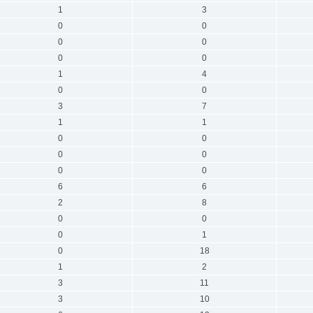
1
3
0
0
0
0
0
0
1
4
0
0
3
7
1
1
0
0
0
0
0
0
6
6
2
8
0
0
0
1
0
18
1
2
3
11
3
10