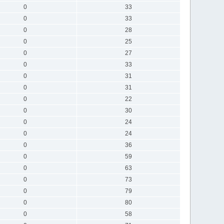
0
33
0
33
0
28
0
25
0
27
0
33
0
31
0
31
0
22
0
30
0
24
0
24
0
36
0
59
0
63
0
73
0
79
0
80
0
58