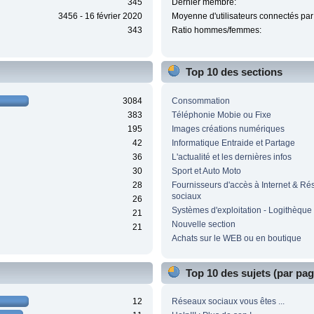
345
Dernier membre:
3456 - 16 février 2020
Moyenne d'utilisateurs connectés par 
343
Ratio hommes/femmes:
Top 10 des sections
3084
Consommation
383
Téléphonie Mobie ou Fixe
195
Images créations numériques
42
Informatique Entraide et Partage
36
L'actualité et les dernières infos
30
Sport et Auto Moto
28
Fournisseurs d'accès à Internet & R
sociaux
26
Systèmes d'exploitation - Logithèque
21
Nouvelle section
21
Achats sur le WEB ou en boutique
Top 10 des sujets (par pa
12
Réseaux sociaux vous êtes ...