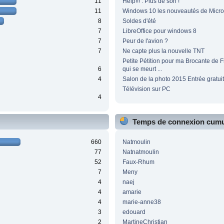
11
Help!!! : Plus de son !
11
Windows 10 les nouveautés de Micro
8
Soldes d'été
7
LibreOffice pour windows 8
7
Peur de l'avion ?
7
Ne capte plus la nouvelle TNT
Petite Pétition pour ma Brocante de 
6
qui se meurt ...
4
Salon de la photo 2015 Entrée gratui
Télévision sur PC
4
Temps de connexion cumu
660
Natmoulin
77
Natnatmoulin
52
Faux-Rhum
7
Meny
4
naej
4
amarie
4
marie-anne38
3
edouard
2
MartineChristian