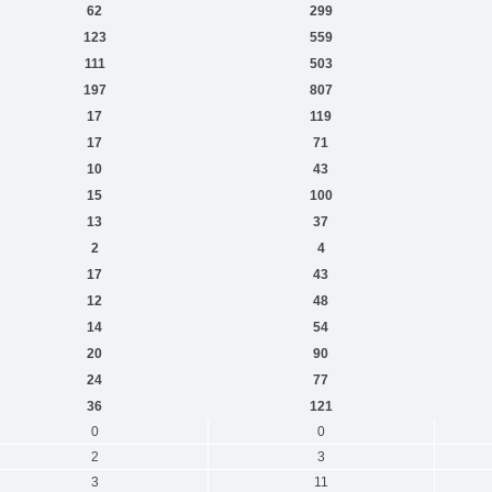
62
299
123
559
111
503
197
807
17
119
17
71
10
43
15
100
13
37
2
4
17
43
12
48
14
54
20
90
24
77
36
121
0
0
2
3
3
11