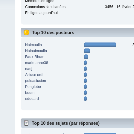
Membres en ligne:
Connexions simultanées:
3456 - 16 février
En ligne aujourd'hui:
Top 10 des posteurs
Natmoulin
Natnatmoulin
Faux-Rhum
marie-anne38
naej
Astuce ordi
poloastucien
Penglobe
boum
edouard
Top 10 des sujets (par réponses)