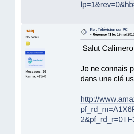
lp=1&rev=0&
Re : Télévision sur PC
naej
«
Réponse #1 le:
19 mai 2015
Nouveau
Salut Calimero
Je ne connais pa
Messages: 36
dans une clé us
Karma: +13/-0
http://www.am
pf_rd_m=A1X6
2&pf_rd_r=0T