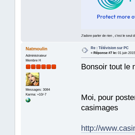
J'adore parler de rien , c'est le se
Re : Télévision sur PC
Natmoulin
«
Réponse #7 le:
01 juin 2015
Administrateur
Membre H
Bonsoir tout le
Messages: 3084
Karma: +10/-7
Moi, pour poster
casimages
http://www.cas