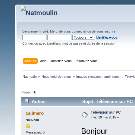
Bienvenue,
Invité
. Merci de
vous connecter
ou de
vous inscrire
.
Connexion avec identifiant, mot de passe et durée de la session
Accueil
Aide
Identifiez-vous
Inscrivez-vous
Natmoulin
»
Nous voici de retour 
»
Images créations numériques 
»
Télévi
Pages: [
1
]
Auteur
Sujet: Télévision sur PC 
Télévision sur PC
calimero
«
le:
19 mai 2015 »
Nouveau
Bonjour
Messages: 5