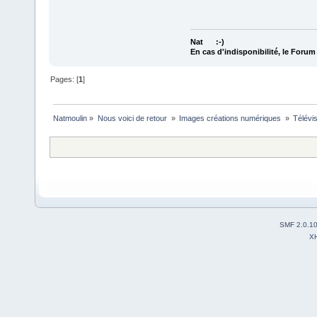
Nat :-)
En cas d'indisponibilité, le Foru
Pages: [
1
]
Natmoulin
»
Nous voici de retour 
»
Images créations numériques 
»
Télévi
SMF 2.0.1
X