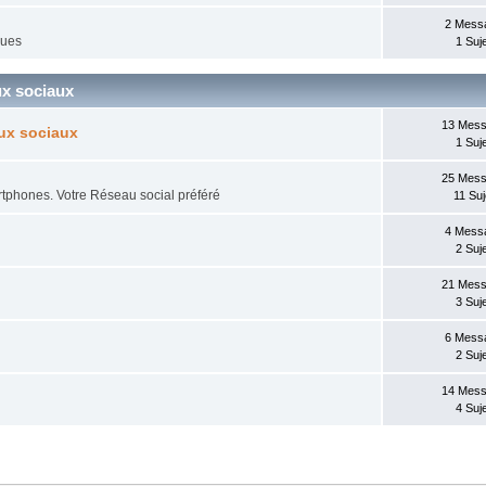
2 Mess
ques
1 Suj
x sociaux
13 Mes
aux sociaux
1 Suj
25 Mes
phones. Votre Réseau social préféré
11 Suj
4 Mess
2 Suj
21 Mes
3 Suj
6 Mess
2 Suj
14 Mes
4 Suj