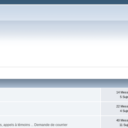
14 Mes
5 Suj
22 Mes
4 Suj
40 Mes
ts, appels à témoins ... Demande de courrier
11 Suj