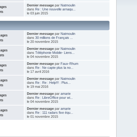
Dernier message
par
Natmoulin
ages
dans
Re : Une nouvelle arnaqu...
ets
le 03 juin 2015
Dernier message
par
Natmoulin
sages
dans
30 millions de Français ...
ets
le 20 novembre 2015
Dernier message
par
Natmoulin
sages
dans
Téléphonie Mobile- Liens...
ets
le 04 novembre 2015
Dernier message
par
Faux-Rhum
ages
dans
Re : Ne capte plus la no...
ets
le 17 avril 2016
Dernier message
par
Natmoulin
sages
dans
Re : Re : Help!!! : Plus...
ets
le 19 mai 2016
Dernier message
par
amarie
ages
dans
Re : LibreOffice pour wi...
ets
le 04 novembre 2015
Dernier message
par
amarie
sages
dans
Re : 111 radars fixe équ...
ets
le 01 novembre 2015