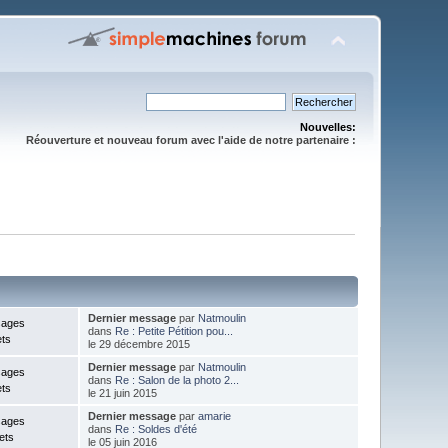
Nouvelles:
Réouverture et nouveau forum avec l'aide de notre partenaire :
Dernier message
par
Natmoulin
sages
dans
Re : Petite Pétition pou...
ets
le 29 décembre 2015
Dernier message
par
Natmoulin
sages
dans
Re : Salon de la photo 2...
ets
le 21 juin 2015
Dernier message
par
amarie
sages
dans
Re : Soldes d'été
ets
le 05 juin 2016