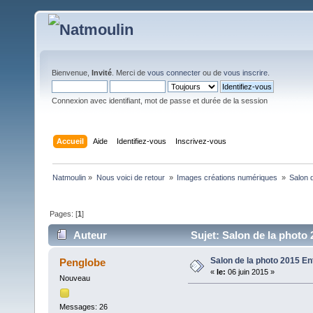
Bienvenue,
Invité
. Merci de
vous connecter
ou de
vous inscrire
.
Connexion avec identifiant, mot de passe et durée de la session
Accueil
Aide
Identifiez-vous
Inscrivez-vous
Natmoulin
»
Nous voici de retour 
»
Images créations numériques 
»
Salon 
Pages: [
1
]
Auteur
Sujet: Salon de la photo 
Salon de la photo 2015 En
Penglobe
«
le:
06 juin 2015 »
Nouveau
Messages: 26