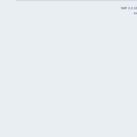
SMF 2.0.1
X